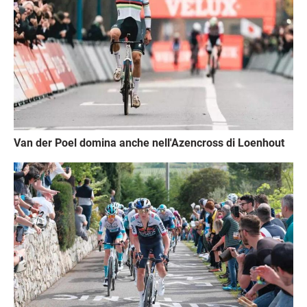
Van der Poel domina anche nell'Azencross di Loenhout
Immagine