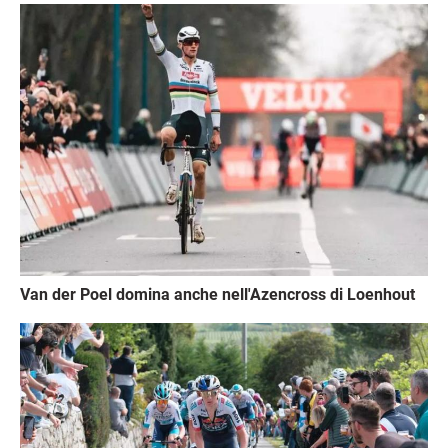
Immagine
Van der Poel domina anche nell'Azencross di Loenhout
Immagine