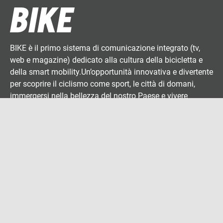
BIKE è il primo sistema di comunicazione integrato (tv,
web e magazine) dedicato alla cultura della bicicletta e
della smart mobility.Un’opportunità innovativa e divertente
per scoprire il ciclismo come sport, le città di domani,
immergersi nella bellezza del nostro Paese e vivere
un’esperienza socialmente responsabile sempre più
green.
Menù principale
Bike style
News
Tour in bicicletta
Menù secondario