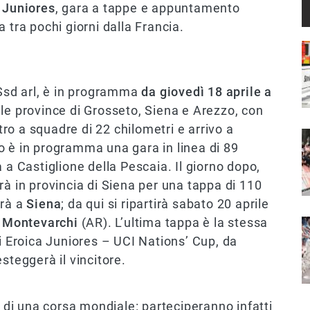
 Juniores
, gara a tappe e appuntamento
a tra pochi giorni dalla Francia.
I
 Ssd arl, è in programma
da giovedì 18 aprile a
 le province di Grosseto, Siena e Arezzo, con
ro a squadre di 22 chilometri e arrivo a
I
o è in programma una gara in linea di 89
 a Castiglione della Pescaia. Il giorno dopo,
rà in provincia di Siena per una tappa di 110
erà a
Siena
; da qui si ripartirà sabato 20 aprile
a
Montevarchi
(AR). L’ultima tappa è la stessa
I
di Eroica Juniores – UCI Nations’ Cup, da
steggerà il vincitore.
a di una corsa mondiale: parteciperanno infatti