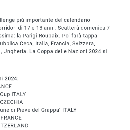
llenge più importante del calendario
orridori di 17 e 18 anni. Scatterà domenica 7
issima: la Parigi-Roubaix. Poi farà tappa
bblica Ceca, Italia, Francia, Svizzera,
, Ungheria. La Coppa delle Nazioni 2024 si
ni 2024:
RANCE
 Cup ITALY
s CZECHIA
ne di Pieve del Grappa" ITALY
n FRANCE
WITZERLAND