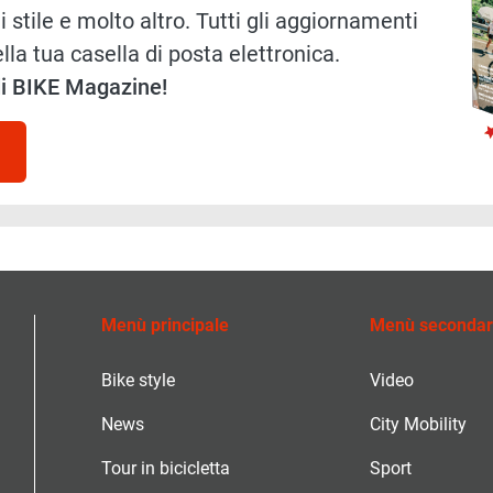
i stile e molto altro. Tutti gli aggiornamenti
lla tua casella di posta elettronica.
 di BIKE Magazine!
Menù principale
Menù secondar
Bike style
Video
News
City Mobility
Tour in bicicletta
Sport