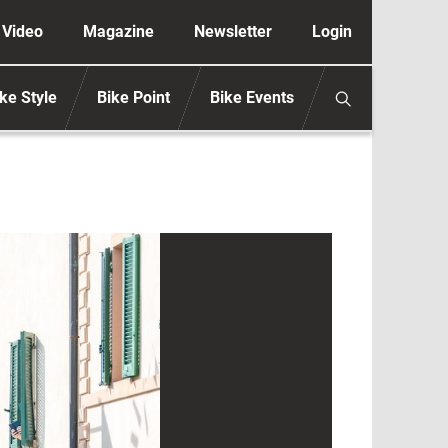
ione secondaria anonimo
Video
Magazine
Newsletter
Login
ke Style
Bike Point
Bike Events