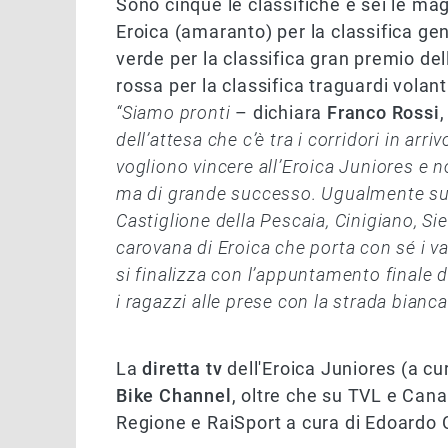
Sono cinque le classifiche e sei le ma
Eroica (amaranto) per la classifica gene
verde per la classifica gran premio del
rossa per la classifica traguardi volan
“Siamo pronti
– dichiara
Franco Rossi
,
dell’attesa che c’è tra i corridori in arri
vogliono vincere all’Eroica Juniores e 
ma di grande successo. Ugualmente sul 
Castiglione della Pescaia, Cinigiano, S
carovana di Eroica che porta con sé i va
si finalizza con l’appuntamento finale d
i ragazzi alle prese con la strada bianca
La
diretta tv
dell'Eroica Juniores (a cu
Bike Channel
, oltre che su TVL e Cana
Regione e RaiSport a cura di Edoardo 