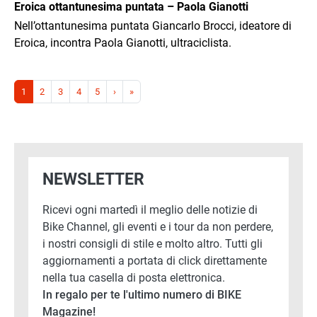
Eroica ottantunesima puntata – Paola Gianotti
Nell’ottantunesima puntata Giancarlo Brocci, ideatore di
Eroica, incontra Paola Gianotti, ultraciclista.
Paginazione
Pagina successiva
Ultima pagina
1
2
3
4
5
›
»
NEWSLETTER
Ricevi ogni martedì il meglio delle notizie di
Bike Channel, gli eventi e i tour da non perdere,
i nostri consigli di stile e molto altro. Tutti gli
aggiornamenti a portata di click direttamente
nella tua casella di posta elettronica.
In regalo per te l'ultimo numero di BIKE
Magazine!