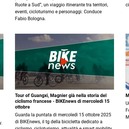
Ruote a Sud”, un viaggio itinerante tra territori,
c
eventi, cicloturismo e personaggi. Conduce
Fabio Bologna.
Immagine
I
a
Tour of Guangxi, Magnier già nella storia del
M
ciclismo francese - BIKEnews di mercoledì 15
U
ottobre
i
F
Guarda la puntata di mercoledì 15 ottobre 2025
M
di BIKEnews, il tg della bicicletta dedicato a
y.
ciclismo, cicloturismo, attualità e smart mobility.