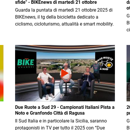
sfide" - BIKEnews di martedì 21 ottobre
d
o
Guarda la puntata di martedì 21 ottobre 2025 di
G
BIKEnews, il tg della bicicletta dedicato a
B
ciclismo, cicloturismo, attualità e smart mobility.
c
Immagine
I
Due Ruote a Sud 29 - Campionati Italiani Pista a
2
Noto e Granfondo Città di Ragusa
p
Il Sud Italia e in particolare la Sicilia, saranno
G
protagonisti in TV per tutto il 2025 con “Due
B