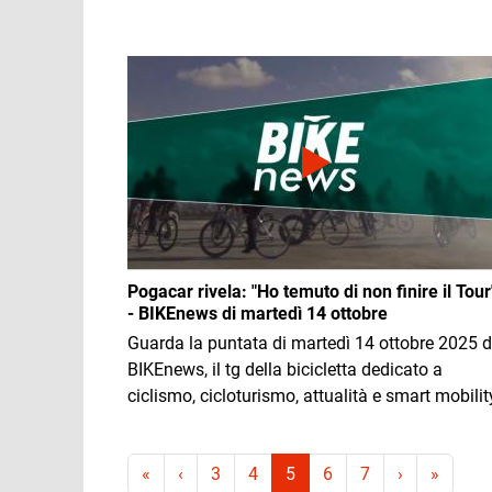
Immagine
Pogacar rivela: "Ho temuto di non finire il Tour
- BIKEnews di martedì 14 ottobre
Guarda la puntata di martedì 14 ottobre 2025 d
BIKEnews, il tg della bicicletta dedicato a
ciclismo, cicloturismo, attualità e smart mobilit
Paginazione
Prima pagina
Pagina precedente
Pagina suc
Ultima
«
‹
3
4
5
6
7
›
»