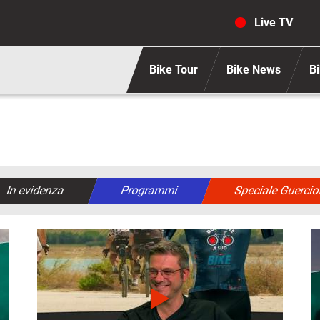
Navigaz
Live TV
Bike Tour
Bike News
Bi
In evidenza
Programmi
Speciale Guercio
Immagine
I