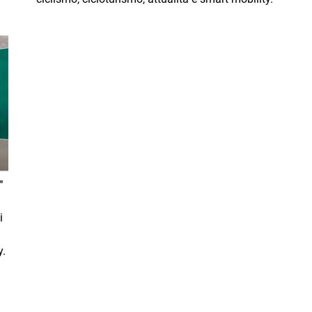
"
i
y.
cessiva
 pagina