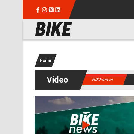
Salta al contenuto principale
Navigazione principale
Home
Video
BIKEnews
Immagine