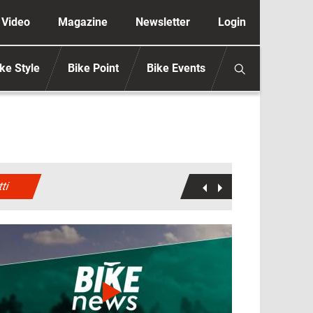
ione secondaria anonimo
Video
Magazine
Newsletter
Login
ke Style
Bike Point
Bike Events
tti
mmagine