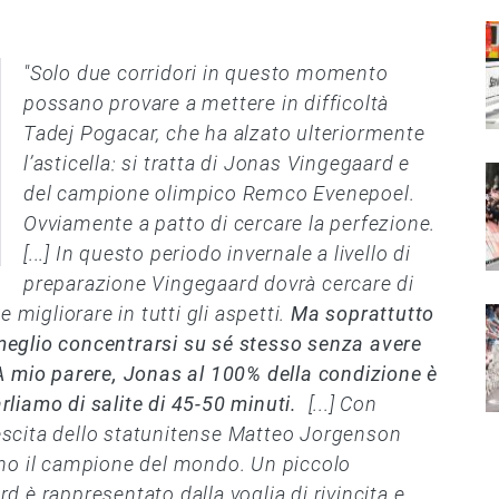
I
"Solo due corridori in questo momento
possano provare a mettere in difficoltà
Tadej Pogacar, che ha alzato ulteriormente
l’asticella: si tratta di Jonas Vingegaard e
I
del campione olimpico Remco Evenepoel.
Ovviamente a patto di cercare la perfezione.
[...] In questo periodo invernale a livello di
preparazione Vingegaard dovrà cercare di
 migliorare in tutti gli aspetti.
Ma soprattutto
I
eglio concentrarsi su sé stesso senza avere
A mio parere, Jonas al 100% della condizione è
arliamo di salite di 45-50 minuti.
[...] Con
crescita dello statunitense Matteo Jorgenson
ano il campione del mondo. Un piccolo
 è rappresentato dalla voglia di rivincita e