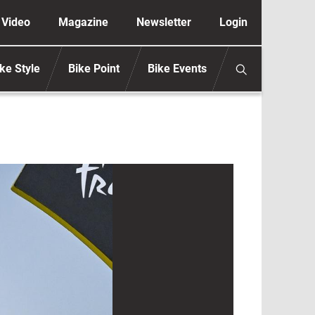
ione secondaria anonimo
Video
Magazine
Newsletter
Login
ke Style
Bike Point
Bike Events