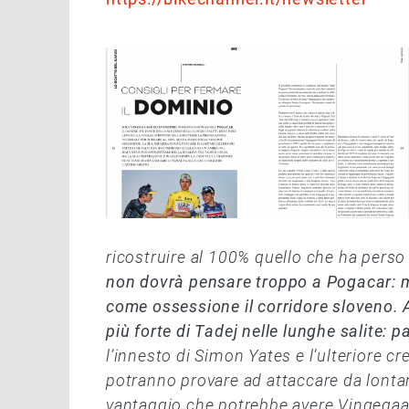
ricostruire al 100% quello che ha perso e
non dovrà pensare troppo a Pogacar: m
come ossessione il corridore sloveno. 
più forte di Tadej nelle lunghe salite: p
l’innesto di Simon Yates e l’ulteriore 
potranno provare ad attaccare da lont
vantaggio che potrebbe avere Vingegaard