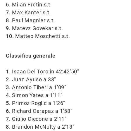
6.
Milan Fretin s.t.
7.
Max Kanter s.t.
8.
Paul Magnier s.t.
9.
Matevz Govekar s.t.
10.
Matteo Moschetti s.t.
Classifica generale
1.
Isaac Del Toro in 42:42'50"
2.
Juan Ayuso a 33"
3.
Antonio Tiberi a 1'09"
4.
Simon Yates a 1'11"
5.
Primoz Roglic a 1'26"
6.
Richard Carapaz a 1'58"
7.
Giulio Ciccone a 2'11"
8.
Brandon McNulty a 2'18"