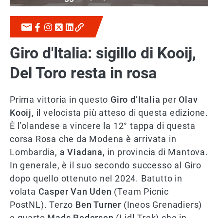
Giro d'Italia: sigillo di Kooij,
Del Toro resta in rosa
Prima vittoria in questo
Giro d’Italia
per
Olav
Kooij
, il velocista più atteso di questa edizione.
È l’olandese a vincere la 12° tappa di questa
corsa Rosa che da Modena è arrivata in
Lombardia,
a Viadana
, in provincia di Mantova.
In generale, è il suo secondo successo al Giro
dopo quello ottenuto nel 2024. Batutto in
volata
Casper Van Uden
(Team Picnic
PostNL). Terzo
Ben Turner
(Ineos Grenadiers)
e quarto
Mads Pedersen
(Lidl-Trek) che in