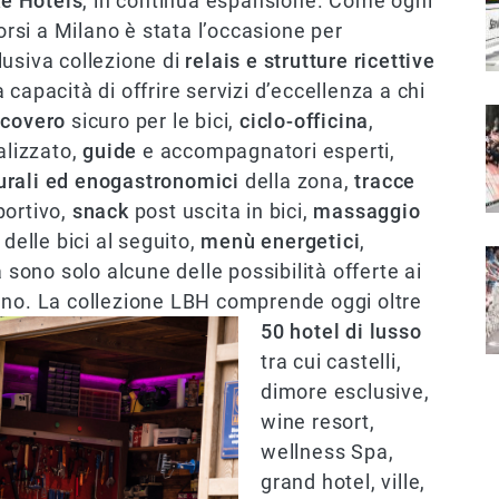
ke Hotels
, in continua espansione. Come ogni
orsi a Milano è stata l’occasione per
lusiva collezione di
relais e strutture ricettive
 capacità di offrire servizi d’eccellenza a chi
I
icovero
sicuro per le bici,
ciclo-officina
,
lizzato,
guide
e accompagnatori esperti,
lturali ed enogastronomici
della zona,
tracce
portivo,
snack
post uscita in bici,
massaggio
delle bici al seguito,
menù energetici
,
I
 sono solo alcune delle possibilità offerte ai
nano.
La collezione LBH comprende oggi oltre
50 hotel di lusso
tra cui castelli,
dimore esclusive,
wine resort,
wellness Spa,
grand hotel, ville,