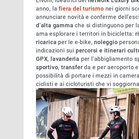
Livoni, ideatrici del
network Luxury Bi
anno, la
fiera del turismo
nei giorni sc
annunciare novità e conferme dell’esc
d’alta gamma
che si distinguono per la
ama esplorare i territori in bicicletta:
r
ricarica
per le e-bike,
noleggio
persona
indicazioni sui
percorsi e itinerari cu
GPX
,
lavanderia
per l’abbigliamento s
sportivo
,
transfer
da e per aeroporto e 
possibilità di portare i mezzi in camera
ciclisti e ai cicloturisti che vi soggior