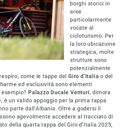
borghi storici in
aree
particolarmente
vocate al
cicloturismo. Per
la loro ubicazione
strategica, molte
strutture sono
potenzialmente
io respiro, come le tappe del
Giro d’Italia
o del
charme ed esclusività sono elementi
Un esempio?
Palazzo Ducale Venturi
, dimora
e, è un valido appoggio per la prima tappa
no parte dall’Albania. Oltre a godersi il
 possono agevolmente accedere al tracciato di
iato della quarta tappa del Giro d’Italia 2025,