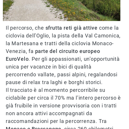
Il percorso, che
sfrutta reti già attive
come la
ciclovia dell’Oglio, la pista della Val Camonica,
la Martesana e tratti della ciclovia Monaco-
Venezia, fa
parte del circuito europeo
EuroVelo
.
Per gli appassionati, un’opportunità
unica per vacanze in bici di qualità
percorrendo vallate, passi alpini, regalandosi
pause di relax tra laghi e borghi storici.
Il tracciato è al momento percorribile su
ciclabile per circa il 70% ma l’intero percorso è
già fruibile in versione provvisoria con i tratti
non ancora attivi accompagnati da
raccomandazioni per la percorrenza. Tra
Monaco e Bressanone
, circa 260 chilometri,