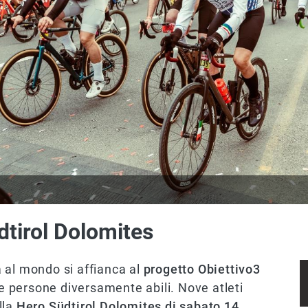
dtirol Dolomites
 al mondo si affianca al
progetto Obiettivo3
le persone diversamente abili. Nove atleti
lla
Hero Südtirol Dolomites di sabato 14