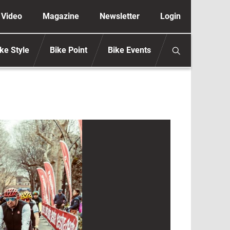
ione secondaria anonimo
Video
Magazine
Newsletter
Login
ke Style
Bike Point
Bike Events