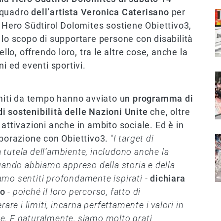
 quadro
dell’artista Veronica Caterisano
per
I
. Hero Südtirol Dolomites sostiene Obiettivo3,
lo scopo di supportare persone con disabilità
llo, offrendo loro, tra le altre cose, anche la
i ed eventi sportivi.
I
omiti da tempo hanno avviato u
n programma di
 di sostenibilità delle Nazioni Unite
che, oltre
attivazioni anche in ambito sociale. Ed è in
aborazione con Obiettivo3.
"I target di
I
la tutela dell’ambiente, includono anche la
uando abbiamo appreso della storia e della
iamo sentiti profondamente ispirati -
dichiara
ro
- poiché il loro percorso, fatto di
are i limiti, incarna perfettamente i valori in
e. E naturalmente, siamo molto grati