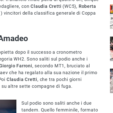
medagliere, con
Claudia Cretti
(WC5),
Roberta
I
 vincitori della classifica generale di Coppa
a Amadeo
I
pietta dopo il successo a cronometro
goria WH2. Sono saliti sul podio anche i
Giorgio Farroni
, secondo MT1, bruciato al
I
jaev che ha regalato alla sua nazione il primo
Poi
Claudia Cretti
, che tra pochi giorni
a su altre sette compagne di fuga.
Sul podio sono saliti anche i due
tandem. Quello femminile, formato