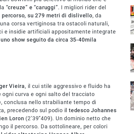
da
“creuze” e “caruggi”
. I migliori rider del
I
 percorso, su 279 metri di dislivello
, da
n una corsa vertiginosa tra ostacoli naturali,
i e insidie artificiali appositamente integrate
to uno show seguito da circa 35-40mila
I
I
ger Vieira
, il cui stile aggressivo e fluido ha
 ogni curva e ogni salto del tracciato
 conclusa nello strabiliante tempo di
za, precedendo sul podio i
l tedesco Johannes
ien Loron
(2’39”409). Un dominio netto che
go il percorso. Da sottolineare, per colori