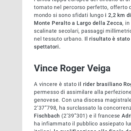
tornato nel percorso perfetto, offerto 
mondo si sono sfidati lungo
i 2,2 km di
Monte Peralto a Largo della Zecca
, i
scalinate secolari, passaggi millimetric
nel tessuto urbano.
Il risultato è sta
spettatori.
Vince Roger Veiga
A vincere è stato
il rider brasiliano Ro
permesso di assimilare alla perfezione
genovese. Con una discesa magistrale,
2’37”798, ha surclassato la concorren
Fischbach
(2’39”301) e il francese
Adr
ha infiammato il pubblico assiepato lun