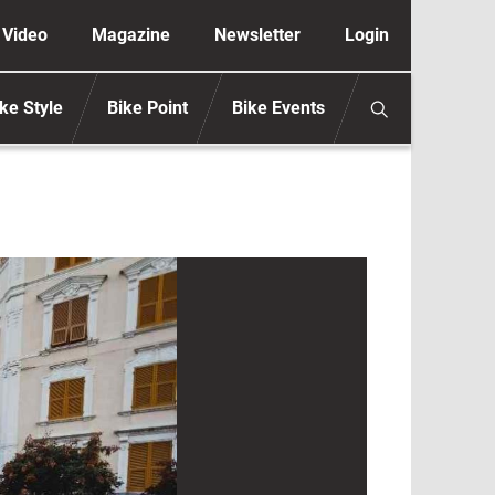
ione secondaria anonimo
Video
Magazine
Newsletter
Login
ke Style
Bike Point
Bike Events