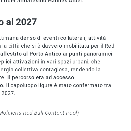
el rider altoatesino Hannes Alber.
o al 2027
ttimana denso di eventi collaterali, attività
on la città che si è davvero mobilitata per il Red
 allestito al Porto Antico ai punti panoramici
eplici attivazioni in vari spazi urbani, che
ergia collettiva contagiosa, rendendo la
re.
Il percorso era ad accesso
co
. Il capoluogo ligure è stato confermato tra
l 2027.
Molineris-Red Bull Content Pool)