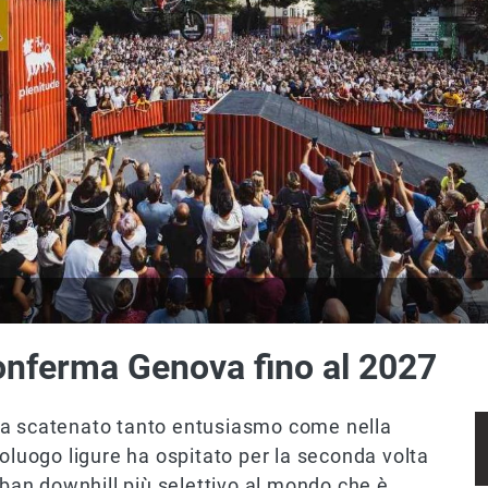
onferma Genova fino al 2027
a scatenato tanto entusiasmo come nella
poluogo ligure ha ospitato per la seconda volta
rban downhill più selettivo al mondo che è