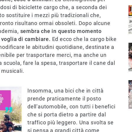
dosi di biciclette cargo che, a seconda dei
I
o sostituire i mezzi più tradizionali che,
fronto risultano ormai obsoleti. Dopo alcune
andemia,
sembra che in questo momento
 voglia di cambiare.
Ed ecco che la cargo bike
I
odificare le abitudini quotidiane, destinate a
enibile per trasportare merci, ma anche un
 scuola, fare la spesa, trasportare il cane dal
 musicali.
I
Insomma, una bici che in città
prende praticamente il posto
dell'automobile, con tutti i benefici
che si porta dietro a partire dal
traffico più leggero. Una svolta se
si pensa a grandi città come