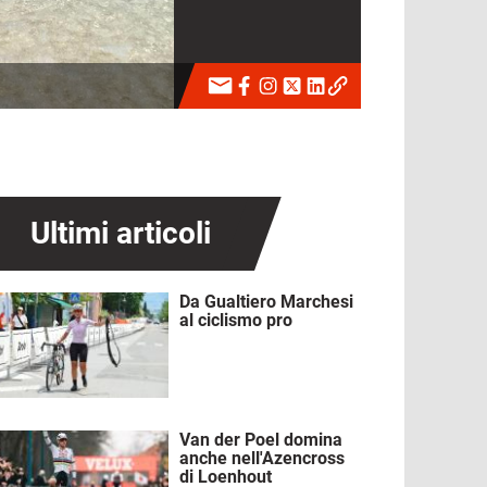
Ultimi articoli
Da Gualtiero Marchesi
mmagine
al ciclismo pro
Van der Poel domina
mmagine
anche nell'Azencross
di Loenhout