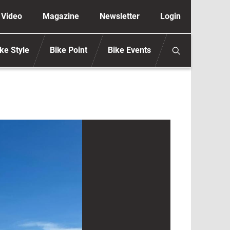
ione secondaria anonimo
Video
Magazine
Newsletter
Login
ke Style
Bike Point
Bike Events