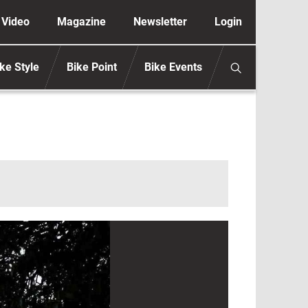
ione secondaria anonimo
Video
Magazine
Newsletter
Login
ke Style
Bike Point
Bike Events