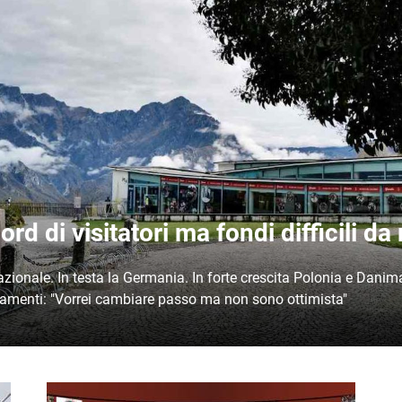
rd di visitatori ma fondi difficili da 
zionale. In testa la Germania. In forte crescita Polonia e Danimarc
nziamenti: "Vorrei cambiare passo ma non sono ottimista"
Immagine