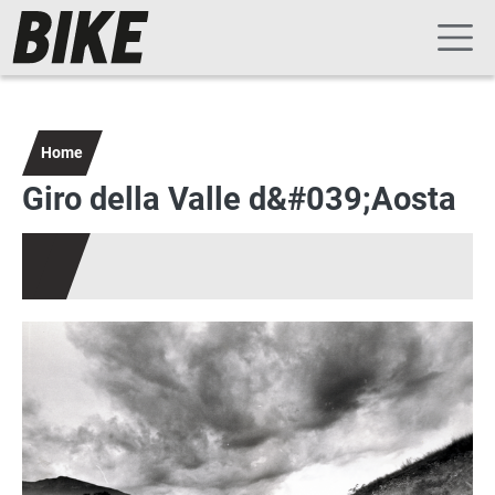
Navigazione principale
Salta al contenuto principale
Home
Giro della Valle d&#039;Aosta
Immagine