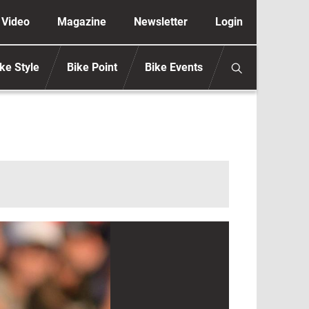
ione secondaria anonimo
Video
Magazine
Newsletter
Login
ke Style
Bike Point
Bike Events