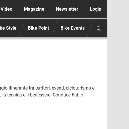
ione secondaria anonimo
Video
Magazine
Newsletter
Login
ke Style
Bike Point
Bike Events
io itinerante tra territori, eventi, cicloturismo e
a, la tecnica e il benessere. Conduce Fabio