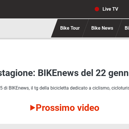
Navigaz
Live TV
Bike Tour
Bike News
Bi
o stagione: BIKEnews del 22 genn
i BIKEnews, il tg della bicicletta dedicato a ciclismo, cicloturi
Prossimo video