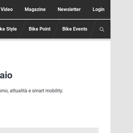
ione secondaria anonimo
Video
Magazine
Newsletter
Login
ke Style
Bike Point
Bike Events
aio
smo, attualità e smart mobility.