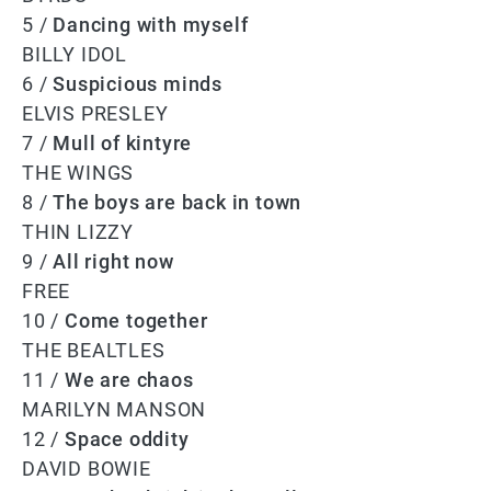
5 /
Dancing with myself
BILLY IDOL
6 /
Suspicious minds
ELVIS PRESLEY
7 /
Mull of kintyre
THE WINGS
8 /
The boys are back in town
THIN LIZZY
9 /
All right now
FREE
10 /
Come together
THE BEALTLES
11 /
We are chaos
MARILYN MANSON
12 /
Space oddity
DAVID BOWIE