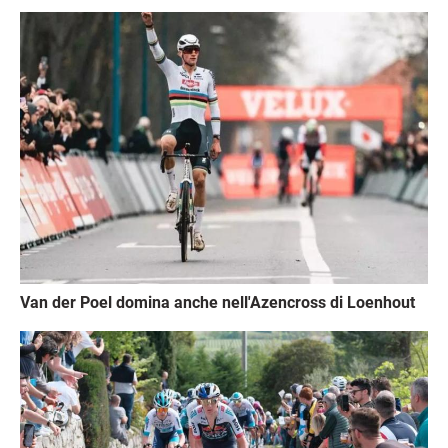
Immagine
Van der Poel domina anche nell'Azencross di Loenhout
Immagine