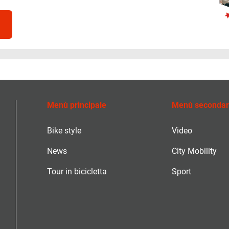
Menù principale
Menù secondar
Bike style
Video
News
City Mobility
Tour in bicicletta
Sport