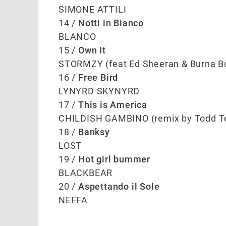
SIMONE ATTILI
14 /
Notti in Bianco
BLANCO
15 /
Own It
STORMZY (feat Ed Sheeran & Burna B
16 /
Free Bird
LYNYRD SKYNYRD
17 /
This is America
CHILDISH GAMBINO (remix by Todd Te
18 /
Banksy
LOST
19 /
Hot girl bummer
BLACKBEAR
20 /
Aspettando il Sole
NEFFA