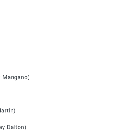
y Mangano)
artin)
y Dalton)