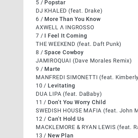
5 /
Popstar
DJ KHALED (feat. Drake)
6 /
More Than You Know
AXWELL Λ INGROSSO
7 /
I Feel It Coming
THE WEEKEND (feat. Daft Punk)
8 /
Space Cowboy
JAMIROQUAI (Dave Morales Remix)
9 /
Marte
MANFREDI SIMONETTI (feat. Kimberl
10 /
Levitating
DUA LIPA (feat. DaBaby)
11 /
Don’t You Worry Child
SWEDISH HOUSE MAFIA (feat. John M
12 /
Can’t Hold Us
MACKLEMORE & RYAN LEWIS (feat. Ra
13 /
New Plan