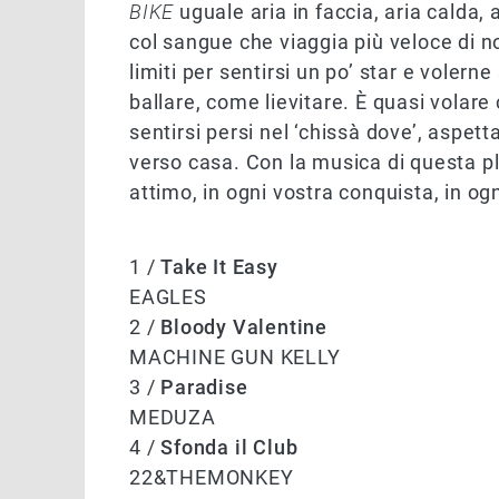
BIKE
uguale aria in faccia, aria calda, ar
col sangue che viaggia più veloce di noi
limiti per sentirsi un po’ star e voler
ballare, come lievitare. È quasi volare
sentirsi persi nel ‘chissà dove’, aspet
verso casa. Con la musica di questa p
attimo, in ogni vostra conquista, in o
1 /
Take It Easy
EAGLES
2 /
Bloody Valentine
MACHINE GUN KELLY
3 /
Paradise
MEDUZA
4 /
Sfonda il Club
22&THEMONKEY