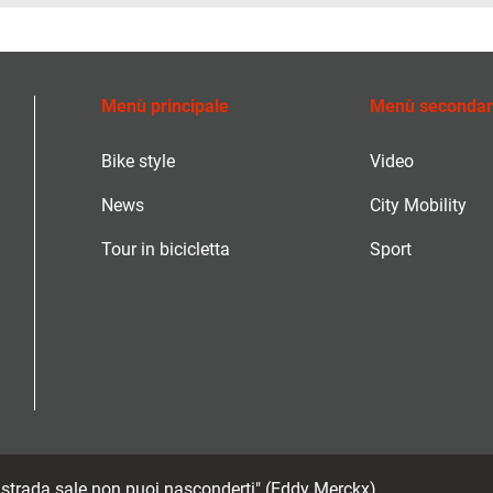
Menù principale
Menù secondar
Bike style
Video
News
City Mobility
Tour in bicicletta
Sport
a strada sale non puoi nasconderti" (Eddy Merckx)