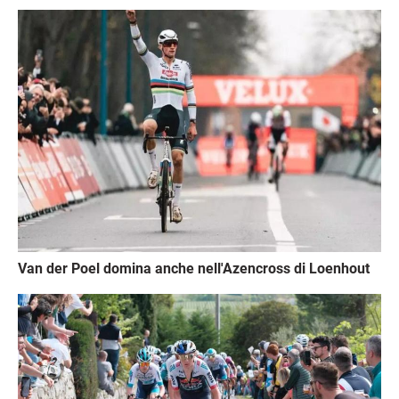
Immagine
Van der Poel domina anche nell'Azencross di Loenhout
Immagine