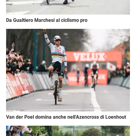
Da Gualtiero Marchesi al ciclismo pro
Immagine
Van der Poel domina anche nell'Azencross di Loenhout
Immagine