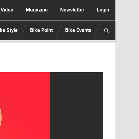
ione secondaria anonimo
Video
Magazine
Newsletter
Login
ke Style
Bike Point
Bike Events