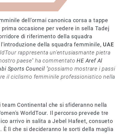
emminile dell'ormai canonica corsa a tappe
a prima occasione per vedere in sella Tadej
orridore di riferimento della squadra
 l'introduzione della squadra femminile,
UAE
ldTour rappresenta un'entusiasmante pietra
el nostro paese" ha commentato
HE Aref Al
abi Sports Council
"possiamo mostrare i passi
e il ciclismo femminile professionistico nella
i team Continental che si sfideranno nella
Women's WorldTour. Il percorso prevede tre
sico arrivo in salita a Jebel Hafeet, consueto
. È lì che si decideranno le sorti della maglia