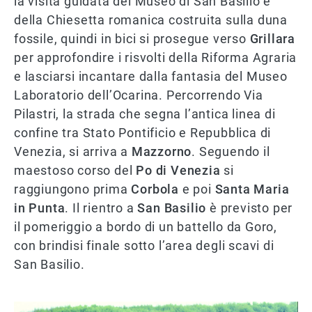
la visita guidata del Museo di San Basilio e
della Chiesetta romanica costruita sulla duna
fossile, quindi in bici si prosegue verso
Grillara
per approfondire i risvolti della Riforma Agraria
e lasciarsi incantare dalla fantasia del Museo
Laboratorio dell’Ocarina. Percorrendo Via
Pilastri, la strada che segna l’antica linea di
confine tra Stato Pontificio e Repubblica di
Venezia, si arriva a
Mazzorno
. Seguendo il
maestoso corso del
Po di Venezia
si
raggiungono prima
Corbola
e poi
Santa Maria
in Punta
. Il rientro a
San Basilio
è previsto per
il pomeriggio a bordo di un battello da Goro,
con brindisi finale sotto l’area degli scavi di
San Basilio.