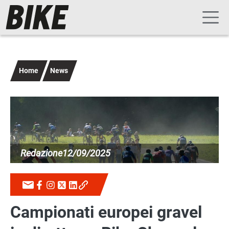
Navigazione principale
Salta al contenuto principale
Home
News
Immagine
Redazione
12/09/2025
Campionati europei gravel