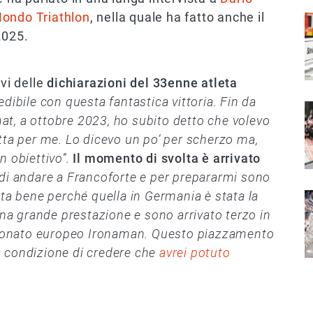
Mondo Triathlon
, nella quale ha fatto anche il
I
2025.
ivi delle
dichiarazioni del 33enne atleta
edibile con questa fantastica vittoria. Fin da
I
t, a ottobre 2023, ho subito detto che volevo
tta per me. Lo dicevo un po’ per scherzo ma,
n obiettivo”.
Il momento di svolta è arrivato
di andare a Francoforte e per prepararmi sono
ata bene perché quella in Germania è stata la
I
una grande prestazione e sono arrivato terzo in
ionato europeo Ironaman. Questo piazzamento
a condizione di credere che
avrei potuto