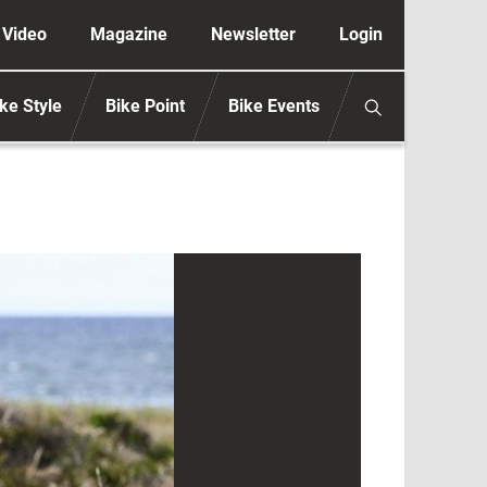
ione secondaria anonimo
Video
Magazine
Newsletter
Login
ke Style
Bike Point
Bike Events