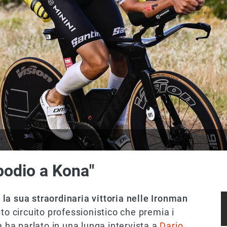
 podio a Kona"
l
la sua straordinaria vittoria nelle Ironman
sto circuito professionistico che premia i
e ha parlato in una lunga intervista a
Dario