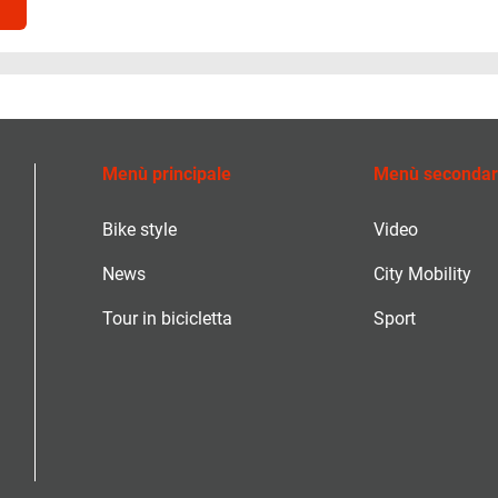
Menù principale
Menù secondar
Bike style
Video
News
City Mobility
Tour in bicicletta
Sport