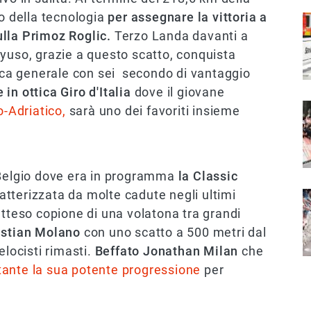
io della tecnologia
per assegnare la vittoria a
I
lla Primoz Roglic.
Terzo Landa davanti a
yuso, grazie a questo scatto, conquista
fica generale con sei secondo di vantaggio
n ottica Giro d'Italia
dove il giovane
I
o-Adriatico,
sarà uno dei favoriti insieme
 Belgio dove era in programma
la Classic
atterizzata da molte cadute negli ultimi
I
atteso copione di una volatona tra grandi
stian Molano
con uno scatto a 500 metri dal
locisti rimasti.
Beffato Jonathan Milan
che
ante la sua potente progressione
per