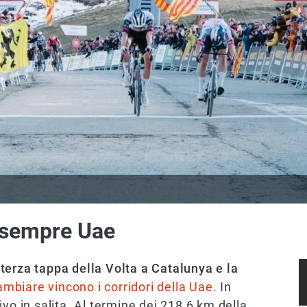
 sempre Uae
 terza tappa della Volta a Catalunya e la
mbiare vincono i corridori della Uae.
In
vo in salita. Al termine dei 218,6 km della