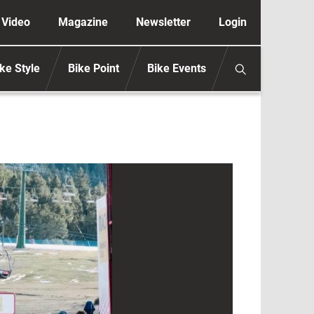
ione secondaria anonimo
Video
Magazine
Newsletter
Login
ke Style
Bike Point
Bike Events