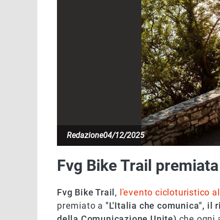
Redazione
04/12/2025
Fvg Bike Trail premiat
Fvg Bike Trail
,
l'evento cicloturistico a
premiato a
"L'Italia che comunica", i
della Comunicazione Unite)
che ogni a