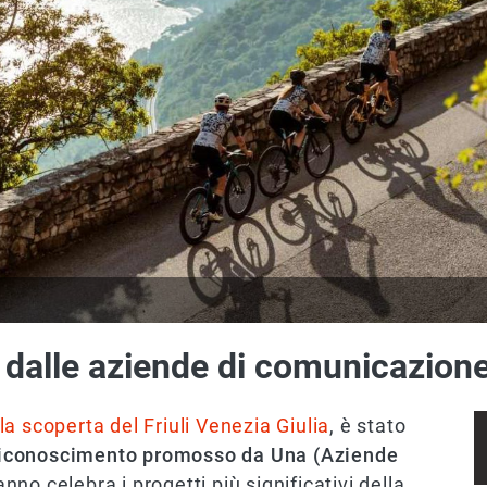
a dalle aziende di comunicazion
lla scoperta del Friuli Venezia Giulia
, è stato
l riconoscimento promosso da Una (Aziende
nno celebra i progetti più significativi della