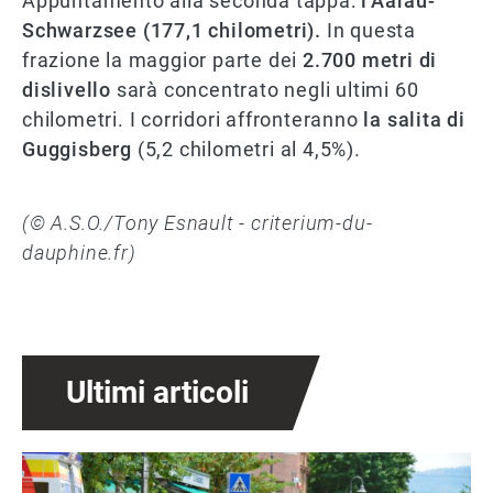
Appuntamento alla seconda tappa:
l'Aarau-
Schwarzsee (177,1 chilometri).
In questa
frazione la maggior parte dei
2.700 metri di
dislivello
sarà concentrato negli ultimi 60
chilometri. I corridori affronteranno
la salita di
Guggisberg
(5,2 chilometri al 4,5%).
(© A.S.O./Tony Esnault - criterium-du-
dauphine.fr)
Ultimi articoli
Immagine