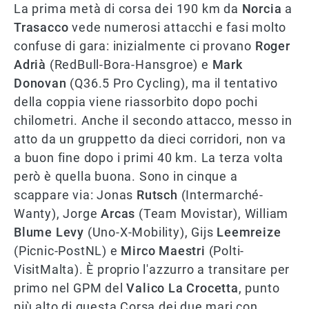
La prima metà di corsa dei 190 km da
Norcia
a
Trasacco
vede numerosi attacchi e fasi molto
confuse di gara: inizialmente ci provano
Roger
Adrià
(RedBull-Bora-Hansgroe) e
Mark
Donovan
(Q36.5 Pro Cycling), ma il tentativo
della coppia viene riassorbito dopo pochi
chilometri. Anche il secondo attacco, messo in
atto da un gruppetto da dieci corridori, non va
a buon fine dopo i primi 40 km. La terza volta
però è quella buona. Sono in cinque a
scappare via: Jonas
Rutsch
(Intermarché-
Wanty), Jorge
Arcas
(Team Movistar), William
Blume Levy
(Uno-X-Mobility), Gijs
Leemreize
(Picnic-PostNL) e
Mirco Maestri
(Polti-
VisitMalta). È proprio l'azzurro a transitare per
primo nel GPM del
Valico La Crocetta
, punto
più alto di questa Corsa dei due mari con