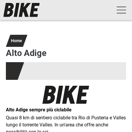
Navigazione principale
Salta al contenuto principale
Home
Alto Adige
Alto Adige sempre più ciclabile
Quasi 8 km di sentiero ciclabile tra Rio di Pusteria e Valles
lungo il torrente Valles. In un'area che offre anche
possibilità con lo sci