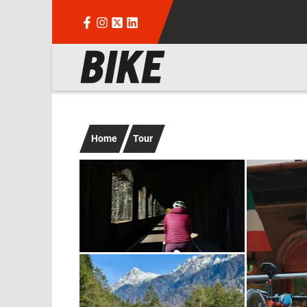
Salta al contenuto principale
Navigazione principale
Home
Tour
Immagine
Immagine
Immagine