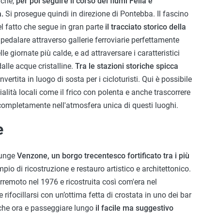
iche,
per poi seguire il corso dei fiumi Fella e
.
Si prosegue quindi in direzione di Pontebba. Il fascino
nel fatto che segue in gran parte
il tracciato storico della
 a pedalare attraverso gallerie ferroviarie perfettamente
le giornate più calde, e ad attraversare i caratteristici
alle acque cristalline.
Tra le stazioni storiche spicca
rtita in luogo di sosta per i cicloturisti. Qui è possibile
cialità locali come il frico con polenta e anche trascorrere
completamente nell'atmosfera unica di questi luoghi.
e
iunge
Venzone, un borgo trecentesco fortificato tra i più
io di ricostruzione e restauro artistico e architettonico.
erremoto nel 1976 e ricostruita così com'era nel
rifocillarsi con un’ottima fetta di crostata in uno dei bar
alche ora e passeggiare lungo
il facile ma suggestivo