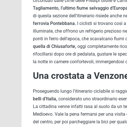
circondati dalle cime delle Prealpi Giulie e Carn
Tagliamento, l’ultimo fiume selvaggio d’Europa
di questa sezione dell’itinerario risiede anche 
ferrovia Pontebbana.
I ciclisti si trovano così
illuminate, che offrono un refrigerio prezioso nel
ponti in ferro dell'epoca, che scavalcano fiumi d
quella di Chiusaforte,
oggi completamente riconve
rifocillarsi dopo ore di pedalata, gustare le spe
la notte in camere confortevoli, immergendosi 
Una crostata a Venzon
Proseguendo lungo l’itinerario ciclabile si ragg
belli d’Italia,
considerato uno straordinario esemp
La cittadina venne infatti rasa al suolo da un t
Medioevo. Vale la pena fermarsi per una visita e 
del centro, per poi parcheggiare la bici per qu