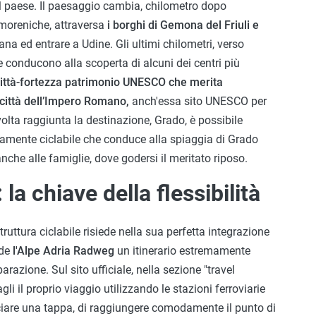
il paese. Il paesaggio cambia, chilometro dopo
e moreniche, attraversa
i borghi di Gemona del Friuli e
lana ed entrare a Udine. Gli ultimi chilometri, verso
e conducono alla scoperta di alcuni dei centri più
ttà-fortezza patrimonio UNESCO che merita
città dell’Impero Romano,
anch'essa sito UNESCO per
olta raggiunta la destinazione, Grado, è possibile
amente ciclabile che conduce alla spiaggia di Grado
nche alle famiglie, dove godersi il meritato riposo.
la chiave della flessibilità
ruttura ciclabile risiede nella sua perfetta integrazione
nde
l'Alpe Adria Radweg
un itinerario estremamente
parazione. Sul sito ufficiale, nella sezione "travel
gli il proprio viaggio utilizzando le stazioni ferroviarie
orciare una tappa, di raggiungere comodamente il punto di