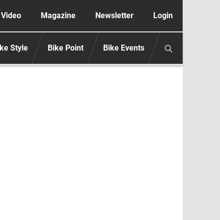
ione secondaria anonimo
Video
Magazine
Newsletter
Login
ke Style
Bike Point
Bike Events