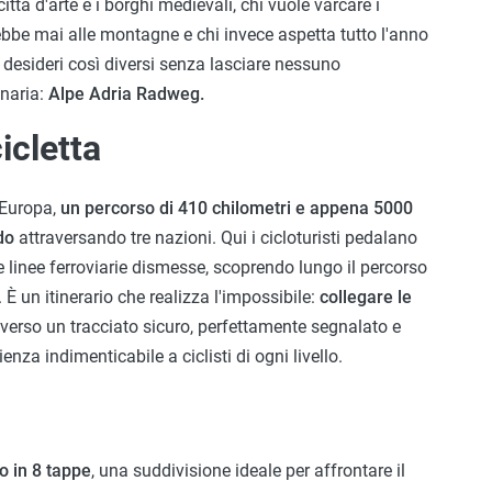
ittà d'arte e i borghi medievali, chi vuole varcare i
rebbe mai alle montagne e chi invece aspetta tutto l'anno
 desideri così diversi senza lasciare nessuno
inaria:
Alpe Adria Radweg.
icletta
d'Europa,
un percorso di 410 chilometri e appena 5000
do
attraversando tre nazioni. Qui i cicloturisti pedalano
 linee ferroviarie dismesse, scoprendo lungo il percorso
. È un itinerario che realizza l'impossibile:
collegare le
verso un tracciato sicuro, perfettamente segnalato e
enza indimenticabile a ciclisti di ogni livello.
io in 8 tappe
, una suddivisione ideale per affrontare il