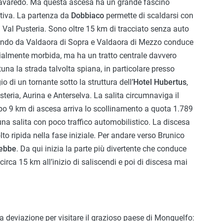
i Lavaredo. Ma questa ascesa ha un grande fascino
ativa. La partenza da
Dobbiaco
permette di scaldarsi con
la Val Pusteria. Sono oltre 15 km di tracciato senza auto
sando da Valdaora di Sopra e Valdaora di Mezzo conduce
izialmente morbida, ma ha un tratto centrale davvero
una la strada talvolta spiana, in particolare presso
o di un tornante sotto la struttura dell’
Hotel Hubertus
,
steria, Aurina e Anterselva. La salita circumnaviga il
Dopo 9 km di ascesa arriva lo scollinamento a quota 1.789
 una salita con poco traffico automobilistico. La discesa
lto ripida nella fase iniziale. Per andare verso Brunico
rebbe
. Da qui inizia la parte più divertente che conduce
 circa 15 km all’inizio di saliscendi e poi di discesa mai
 una deviazione per visitare il grazioso paese di Monguelfo: