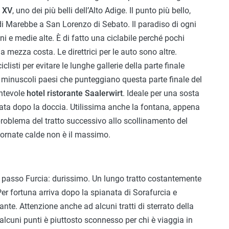
o XV
, uno dei più belli dell’Alto Adige. Il punto più bello,
 di Marebbe a San Lorenzo di Sebato. Il paradiso di ogni
oni e medie alte. È di fatto una ciclabile perché pochi
a mezza costa. Le direttrici per le auto sono altre.
iclisti per evitare le lunghe gallerie della parte finale
i minuscoli paesi che punteggiano questa parte finale del
antevole
hotel ristorante Saalerwirt
. Ideale per una sosta
nata dopo la doccia. Utilissima anche la fontana, appena
co problema del tratto successivo allo scollinamento del
giornate calde non è il massimo.
l passo Furcia: durissimo. Un lungo tratto costantemente
r fortuna arriva dopo la spianata di Sorafurcia e
te. Attenzione anche ad alcuni tratti di sterrato della
alcuni punti è piuttosto sconnesso per chi è viaggia in