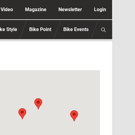
ione secondaria anonimo
Video
Magazine
Newsletter
Login
ke Style
Bike Point
Bike Events