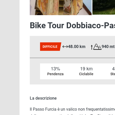
Bike Tour Dobbiaco-Pa
48.00 km
940 mt
DIFFICILE
13%
19 km
4
Pendenza
Ciclabile
St
La descrizione
Il Passo Furcia è un valico non frequentatissimo 