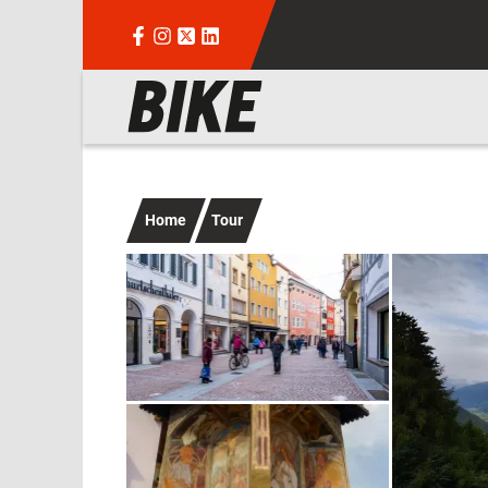
Salta al contenuto principale
Navigazione principale
Home
Tour
Immagine
Immagine
Immagine