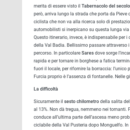
merita di essere visto il
Tabernacolo del secol
però, arriva lungo la strada che porta da Pieve
ciclista che non va alla ricerca solo di prestazi
automobilisti si inerpicano su questa lunga via 
Questo itinerario, invece, è indispensabile per i c
della Val Badia. Bellissimo passare attraverso 
percorso. In particolare
Sares
dove sorge l’inc
rapida e per tornare in borghese a fatica termi
fuori il locale, per rifornire la borraccia: l’uni
Furcia proprio è l’assenza di fontanelle. Nelle 
La difficoltà
Sicuramente il
sesto chilometro
della salita de
al 13%. Non dà tregua, nemmeno nei tornanti. Pe
conduce all’ultima parte dell’ascesa meno proban
ciclabile della Val Pusteria dopo Monguelfo. In 