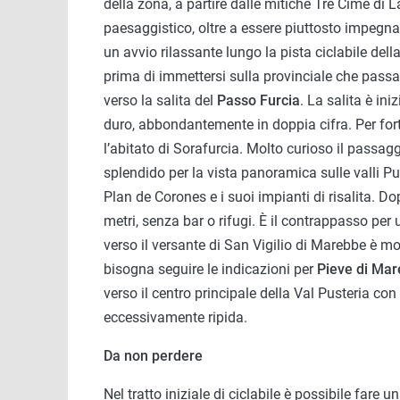
della zona, a partire dalle mitiche Tre Cime d
paesaggistico, oltre a essere piuttosto impegn
un avvio rilassante lungo la pista ciclabile del
prima di immettersi sulla provinciale che pas
verso la salita del
Passo Furcia
. La salita è in
duro, abbondantemente in doppia cifra. Per fort
l’abitato di Sorafurcia. Molto curioso il passaggi
splendido per la vista panoramica sulle valli Pu
Plan de Corones e i suoi impianti di risalita. 
metri, senza bar o rifugi. È il contrappasso per
verso il versante di San Vigilio di Marebbe è mo
bisogna seguire le indicazioni per
Pieve di Ma
verso il centro principale della Val Pusteria con
eccessivamente ripida.
Da non perdere
Nel tratto iniziale di ciclabile è possibile fare