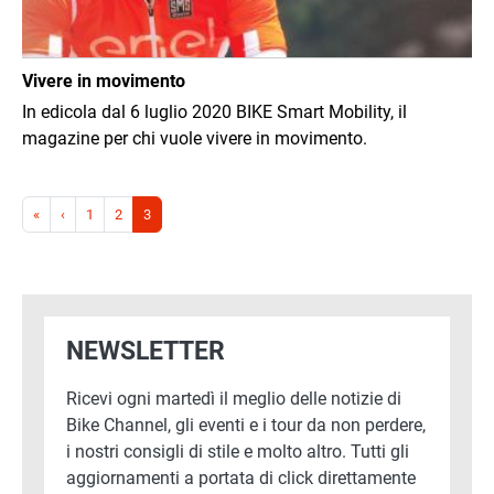
Vivere in movimento
In edicola dal 6 luglio 2020 BIKE Smart Mobility, il
magazine per chi vuole vivere in movimento.
Paginazione
Prima pagina
Pagina precedente
«
‹
1
2
3
NEWSLETTER
Ricevi ogni martedì il meglio delle notizie di
Bike Channel, gli eventi e i tour da non perdere,
i nostri consigli di stile e molto altro. Tutti gli
aggiornamenti a portata di click direttamente