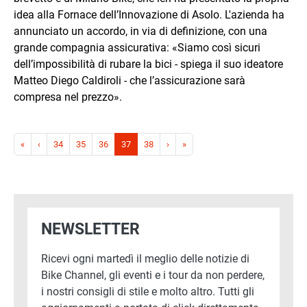
idea alla Fornace dell’Innovazione di Asolo. L'azienda ha
annunciato un accordo, in via di definizione, con una
grande compagnia assicurativa: «Siamo così sicuri
dell’impossibilità di rubare la bici - spiega il suo ideatore
Matteo Diego Caldiroli - che l’assicurazione sarà
compresa nel prezzo».
Paginazione
Prima pagina
Pagina precedente
Pagina successiva
Ultima pagina
«
‹
34
35
36
37
38
›
»
NEWSLETTER
Ricevi ogni martedì il meglio delle notizie di
Bike Channel, gli eventi e i tour da non perdere,
i nostri consigli di stile e molto altro. Tutti gli