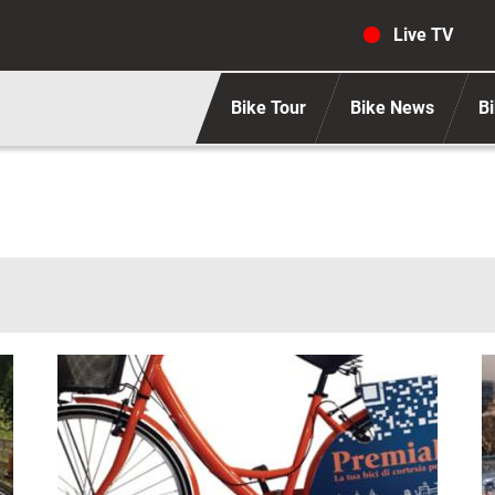
Navigaz
Live TV
Bike Tour
Bike News
Bi
Immagine
I