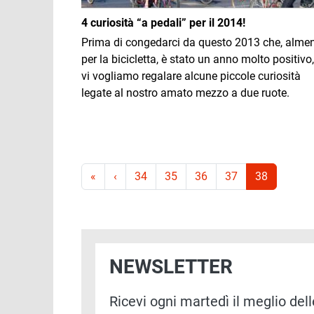
4 curiosità “a pedali” per il 2014!
Prima di congedarci da questo 2013 che, alme
per la bicicletta, è stato un anno molto positivo,
vi vogliamo regalare alcune piccole curiosità
legate al nostro amato mezzo a due ruote.
Paginazione
Prima pagina
Pagina precedente
«
‹
34
35
36
37
38
NEWSLETTER
Ricevi ogni martedì il meglio delle