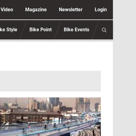
ione secondaria anonimo
Video
Magazine
Newsletter
Login
ke Style
Bike Point
Bike Events
mmagine