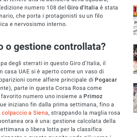
L'edizione numero 108 del
Giro d'Italia
è stata
I
ario, che porta i protagonisti su un filo
dica e nervosismo interno.
o o gestione controllata?
I
pa degli sterrati in questo Giro d'Italia, il
 in casa UAE si è aperto come un vaso di
pparizioni come alfiere principale di
Pogacar
I
nte), parte in questa Corsa Rosa come
e favorito numero uno insieme a
Primoz
ue iniziano fin dalla prima settimana, fino a
l
colpaccio a Siena
, strappando la maglia rosa
pontanea ora è una: gestione calcolata della
ettimana o libera lotta per la classifica