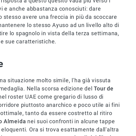
 risposta a questo quesito vada più verso i
tivi e anche abbastanza conosciuti: dare
 stesso avere una freccia in più da scoccare
 mantenere lo stesso Ayuso ad un livello alto di
ire lo spagnolo in vista della terza settimana,
e sue caratteristiche.
e
 situazione molto simile, l'ha già vissuta
la medaglia. Nella scorsa edizione del
Tour de
 nel roster UAE come gregario di lusso di
orridore piuttosto anarchico e poco utile ai fini
ttimale, tanto da essere costretto al ritiro
o Almeida
nei suoi confronti in alcune tappe
 eloquenti. Ora si trova esattamente dall'altra