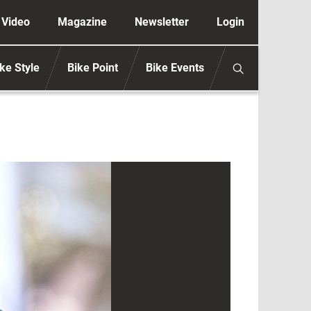
ione secondaria anonimo
Video
Magazine
Newsletter
Login
ke Style
Bike Point
Bike Events