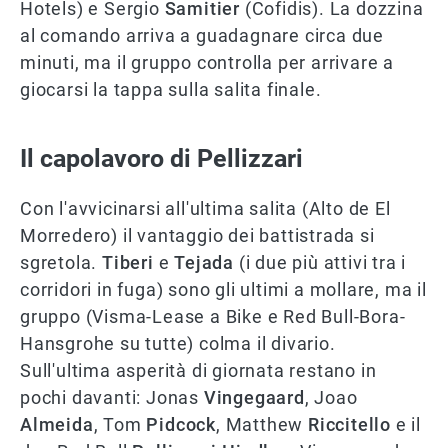
Hotels) e Sergio
Samitier
(Cofidis). La dozzina
al comando arriva a guadagnare circa due
minuti, ma il gruppo controlla per arrivare a
giocarsi la tappa sulla salita finale.
Il capolavoro di Pellizzari
Con l'avvicinarsi all'ultima salita (Alto de El
Morredero) il vantaggio dei battistrada si
sgretola.
Tiberi
e
Tejada
(i due più attivi tra i
corridori in fuga) sono gli ultimi a mollare, ma il
gruppo (Visma-Lease a Bike e Red Bull-Bora-
Hansgrohe su tutte) colma il divario.
Sull'ultima asperità di giornata restano in
pochi davanti: Jonas
Vingegaard
, Joao
Almeida
, Tom
Pidcock
, Matthew
Riccitello
e il