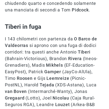
chiudendo quarto e concedendo solamente
una manciata di secondi a Tom
Pidcock
.
Tiberi in fuga
I 143 chilometri con partenza da
O Barco de
Valdeorras
si aprono con una fuga di dodici
corridori: tra questi anche Antonio
Tiberi
(Bahrain-Victorious), Brandon
Rivera
(Ineos-
Grenadiers), Madis
Mikhels
(EF-Education-
EasyPost), Patrick
Gamper
(JayCo-AlUla),
Timo
Roosen
e Gijs
Leemreize
(Picnic-
PostNL), Harold
Tejada
(XDS-Astana), Luca
van Boven
(Intermarché-Wanty), Jonas
Gregaard
(Lotto), Joel
Nicolau
(Caja Rural-
Seguros RGA), Leandre
Louzet
(Arkea-B&B