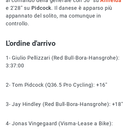
al comando della generale con 50'' su
Almeida
e 2'28'' su
Pidcock
. Il danese è apparso più
appannato del solito, ma comunque in
controllo.
L'ordine d'arrivo
1- Giulio Pellizzari (Red Bull-Bora-Hansgrohe):
3:37:00
2- Tom Pidcock (Q36.5 Pro Cycling): +16''
3- Jay Hindley (Red Bull-Bora-Hansgrohe): +18''
4- Jonas Vingegaard (Visma-Lease a Bike):