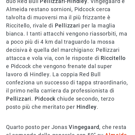
duo Red Bull
Pellizzari
-
Hindley
. Vingegaard e
Almeida restano sornioni, Pidcock cerca
talvolta di muoversi ma il più frizzante è
Riccitello, rivale di
Pellizzari
per la maglia
bianca. I tanti attacchi vengono riassorbiti, ma
a poco più di 4 km dal traguardo la mossa
decisiva è quella del marchigiano: Pellizzari
attacca e vola via, con le risposte di
Riccitello
e Pidcock che vengono frenate dal super
lavoro di Hindley. La coppia Red Bull
confeziona un successo di tappa straordinario,
il primo nella carriera da professionista di
Pellizzari
.
Pidcock
chiude secondo, terzo
posto più che meritato per
Hindley
.
Quarto posto per Jonas
Vingegaard
, che resta