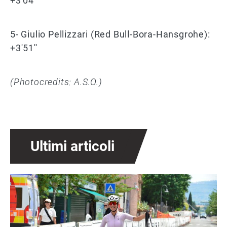
+3'04''
5- Giulio Pellizzari (Red Bull-Bora-Hansgrohe):
+3'51''
(Photocredits: A.S.O.)
Ultimi articoli
Immagine