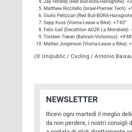
Jay Hindley (Red Bull-Bora-Hansgrohe): +3'
Matthew Riccitello (Israel-Premier Tech): +5
Giulio Pellizzari (Red Bull-BORA-Hansgrohe
Sepp Kuss (Visma-Lease a Bike): +7’45”
Felix Gall (Decathlon AG2R La Mondiale): 
Torstein Træen (Bahrain-Victorious): +9’48
Matteo Jorgenson (Visma-Lease a Bike): +
(© Unipublic / Cxcling / Antonio Baixau
NEWSLETTER
Ricevi ogni martedì il meglio delle
da non perdere, i nostri consigli d
a portata di click direttamente ne