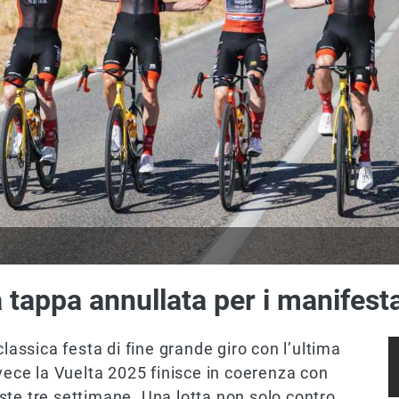
 tappa annullata per i manifest
classica festa di fine grande giro con l’ultima
nvece la Vuelta 2025 finisce in coerenza con
ste tre settimane. Una lotta non solo contro