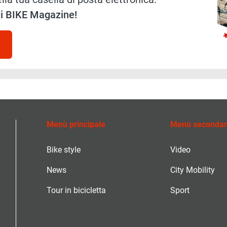
 di BIKE Magazine!
Menù principale
Menù secondar
Bike style
Video
News
City Mobility
Tour in bicicletta
Sport