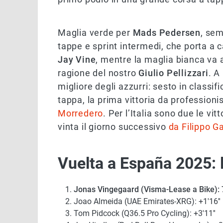
Maglia verde per
Mads Pedersen
, sem
tappe e sprint intermedi, che porta a c
Jay Vine
, mentre la maglia bianca va
ragione del nostro
Giulio Pellizzari
. A
migliore degli azzurri: sesto in classi
tappa, la prima vittoria da professionis
Morredero
. Per l’Italia sono due le vi
vinta il giorno successivo
da Filippo G
Vuelta a España 2025: l
Jonas Vingegaard (Visma-Lease a Bike): 
Joao Almeida (UAE Emirates-XRG): +1'16''
Tom Pidcock (Q36.5 Pro Cycling): +3'11''