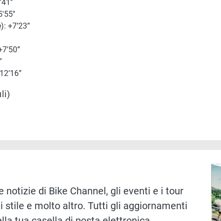
41''
'55''
): +7’23”
+7’50”
”
12’16”
li)
Immag
 notizie di Bike Channel, gli eventi e i tour
i stile e molto altro. Tutti gli aggiornamenti
lla tua casella di posta elettronica.