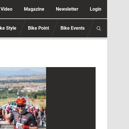
ione secondaria anonimo
Video
Magazine
Newsletter
Login
ke Style
Bike Point
Bike Events