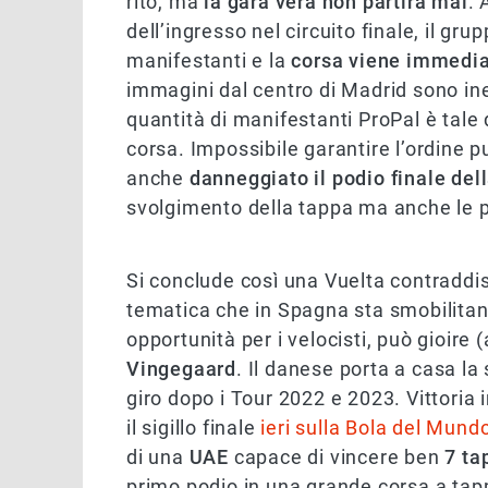
rito, ma
la gara vera non partirà mai
. 
dell’ingresso nel circuito finale, il gr
manifestanti e la
corsa viene immedi
immagini dal centro di Madrid sono ine
quantità di manifestanti ProPal è tale
corsa. Impossibile garantire l’ordine 
anche
danneggiato il podio finale del
svolgimento della tappa ma anche le pr
Si conclude così una Vuelta contraddi
tematica che in Spagna sta smobilita
opportunità per i velocisti, può gioi
Vingegaard
. Il danese porta a casa la 
giro dopo i Tour 2022 e 2023. Vittoria 
il sigillo finale
ieri sulla Bola del Mund
di una
UAE
capace di vincere ben
7 ta
primo podio in una grande corsa a ta