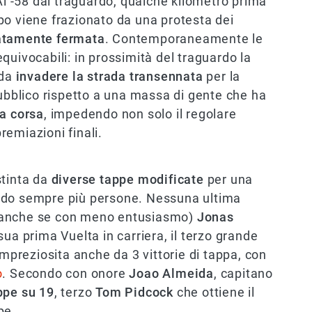
Ai -58 dal traguardo, qualche kilometro prima
uppo viene frazionato da una protesta dei
atamente fermata
. Contemporaneamente le
quivocabili: in prossimità del traguardo la
 da
invadere la strada transennata
per la
pubblico rispetto a una massa di gente che ha
la corsa
, impedendo non solo il regolare
emiazioni finali.
stinta da
diverse tappe modificate
per una
ndo sempre più persone. Nessuna ultima
re (anche se con meno entusiasmo)
Jonas
sua prima Vuelta in carriera, il terzo grande
impreziosita anche da 3 vittorie di tappa, con
o
. Secondo con onore
Joao Almeida
, capitano
ppe su 19
, terzo
Tom Pidcock
che ottiene il
ppe.