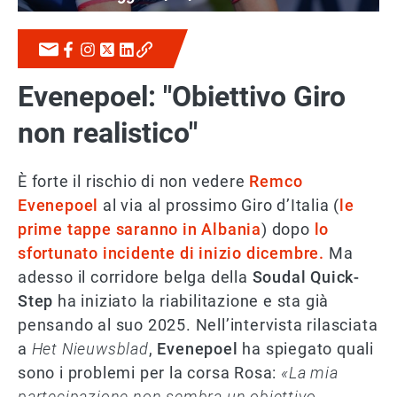
Evenepoel: "Obiettivo Giro
non realistico"
È forte il rischio di non vedere
Remco
Evenepoel
al via al prossimo Giro d’Italia (
le
prime tappe saranno in Albania
) dopo
lo
sfortunato incidente di inizio dicembre.
Ma
adesso il corridore belga della
Soudal Quick-
Step
ha iniziato la riabilitazione e sta già
pensando al suo 2025. Nell’intervista rilasciata
a
Het Nieuwsblad
,
Evenepoel
ha spiegato quali
sono i problemi per la corsa Rosa:
«La mia
partecipazione non sembra un obiettivo