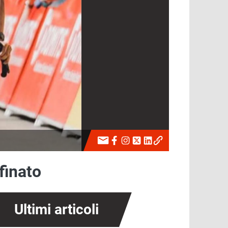
finato
Ultimi articoli