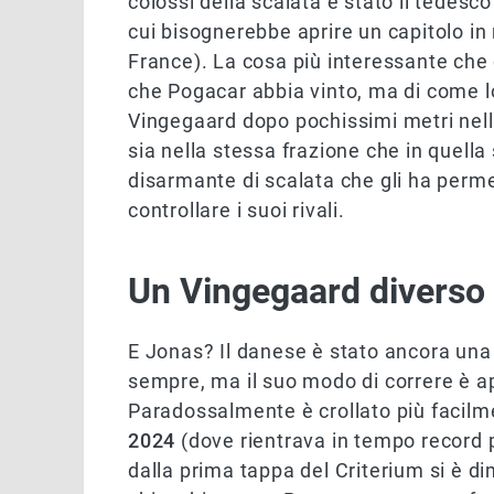
colossi della scalata è stato il tedesc
cui bisognerebbe aprire un capitolo in
France). La cosa più interessante che c
che Pogacar abbia vinto, ma di come lo
Vingegaard dopo pochissimi metri nella
sia nella stessa frazione che in quell
disarmante di scalata che gli ha permes
controllare i suoi rivali.
Un Vingegaard diverso
E Jonas? Il danese è stato ancora una 
sempre, ma il suo modo di correre è ap
Paradossalmente è crollato più facilm
2024
(dove rientrava in tempo record p
dalla prima tappa del Criterium si è di