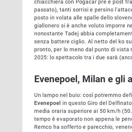
chiacchiera con Pogacar pre e post fra
passato), tanti sorrisi e persino l'att
posto in volata alle spalle dello sloven
giallonero si è anche voluto imporre n
nonostante Tadej abbia completamente 
senza battere ciglio. Al netto del ko s
pronto, per lo meno dal punto di vista
2025: lo spettacolo tra i due sarà (anc
Evenepoel, Milan e gli a
Un lampo nel buio: così potremmo defi
Evenepoel
in questo Giro del Delfinato
media oraria superiore ai 50 km/h (50.
tempo è evaporato non appena le pende
Remco ha sofferto e parecchio, vene