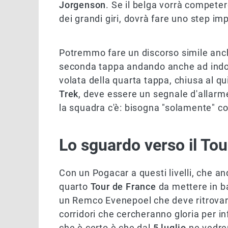
Jorgenson
. Se il belga vorrà competer
dei grandi giri, dovrà fare uno step imp
Potremmo fare un discorso simile an
seconda tappa andando anche ad indoss
volata della quarta tappa, chiusa al qu
Trek
, deve essere un segnale d'allarme 
la squadra c'è: bisogna "solamente" con
Lo sguardo verso il To
Con un Pogacar a questi livelli, che an
quarto
Tour de France
da mettere in ba
un Remco Evenepoel che deve ritrovar
corridori che cercheranno gloria per i
che è certo è che dal
5 luglio
ne vedrem