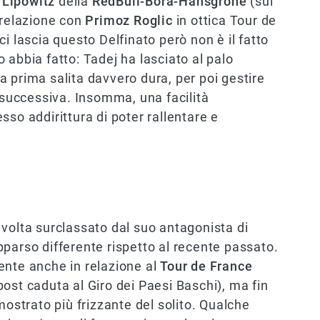
o
Lipowitz
della
RedBull-Bora-Hansgrohe
(sui
 relazione con
Primoz Roglic
in ottica Tour de
i lascia questo Delfinato però non è il fatto
 abbia fatto: Tadej ha lasciato al palo
 prima salita davvero dura, per poi gestire
a successiva. Insomma, una facilità
so addirittura di poter rallentare e
volta surclassato dal suo antagonista di
parso differente rispetto al recente passato.
ente anche in relazione al
Tour de France
ost caduta al Giro dei Paesi Baschi), ma fin
mostrato più frizzante del solito. Qualche