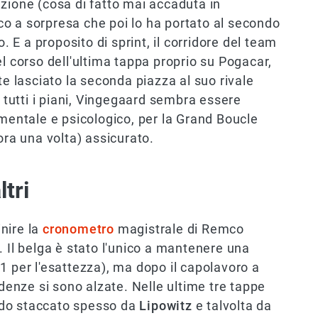
zione (cosa di fatto mai accaduta in
acco a sorpresa che poi lo ha portato al secondo
o. E a proposito di sprint, il corridore del team
el corso dell'ultima tappa proprio su Pogacar,
lasciato la seconda piazza al suo rivale
u tutti i piani, Vingegaard sembra essere
 mentale e psicologico, per la Grand Boucle
ora una volta) assicurato.
ltri
nire la
cronometro
magistrale di Remco
. Il belga è stato l'unico a mantenere una
1 per l'esattezza), ma dopo il capolavoro a
nze si sono alzate. Nelle ultime tre tappe
ndo staccato spesso da
Lipowitz
e talvolta da