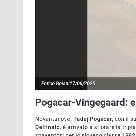
Enrico Boiani
17/06/2025
Pogacar-Vingegaard: ecc
Novantanove.
Tadej Pogacar
, con il 
Delfinato
, è arrivato a sfiorare la trip
spaventosi per lo sloveno classe 1998