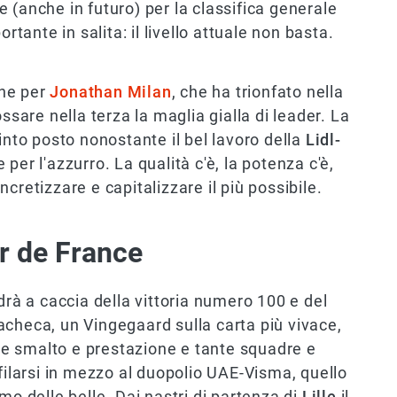
e (anche in futuro) per la classifica generale
ortante in salita: il livello attuale non basta.
che per
Jonathan Milan
, che ha trionfato nella
are nella terza la maglia gialla di leader. La
into posto nonostante il bel lavoro della
Lidl-
per l'azzurro. La qualità c'è, la potenza c'è,
cretizzare e capitalizzare il più possibile.
ur de France
drà a caccia della vittoria numero 100 e del
checa, un Vingegaard sulla carta più vivace,
e smalto e prestazione e tante squadre e
nfilarsi in mezzo al duopolio UAE-Visma, quello
o delle belle. Dai nastri di partenza di
Lille
il