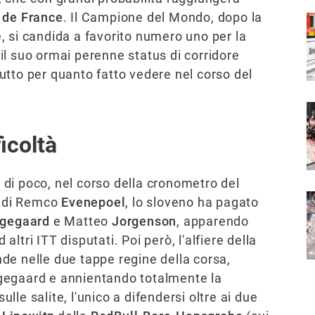
 de France
. Il Campione del Mondo, dopo la
I
, si candida a favorito numero uno per la
l suo ormai perenne status di corridore
utto per quanto fatto vedere nel corso del
I
icoltà
di poco, nel corso della cronometro del
I
e di Remco
Evenepoel
, lo sloveno ha pagato
ngegaard
e Matteo
Jorgenson
, apparendo
ltri ITT disputati. Poi però, l'alfiere della
nde nelle due tappe regine della corsa,
Vingegaard e annientando totalmente la
le salite, l'unico a difendersi oltre ai due