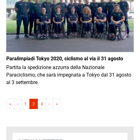
Paralimpiadi Tokyo 2020, ciclismo al via il 31 agosto
Partita la spedizione azzurra della Nazionale
Paraciclismo, che sarà impegnata a Tokyo dal 31 agosto
al 3 settembre.
Paginazione
Prima pagina
Pagina precedente
Pagina successiva
Ultima pagina
«
‹
1
2
3
›
»