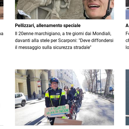
Pellizzari, allenamento speciale
A
na
Il 20enne marchigiano, a tre giorni dai Mondiali,
F
davanti alla stele per Scarponi: "Deve diffondersi
c
il messaggio sulla sicurezza stradale"
l
Immagine
I