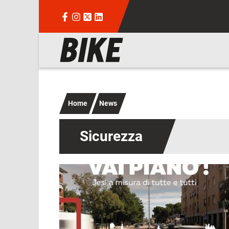
Salta al contenuto principale
Navigazione principale
Home
News
Sicurezza
Immagine