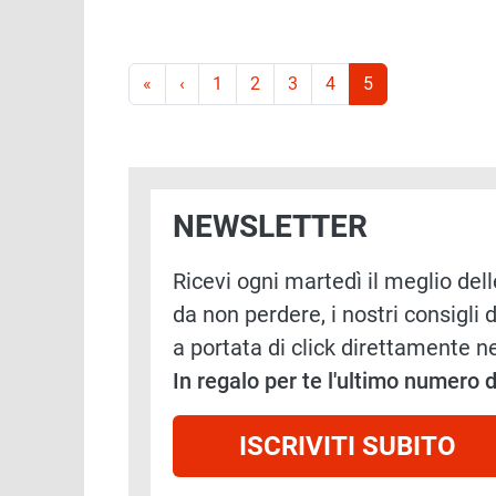
Paginazione
Prima pagina
Pagina precedente
«
‹
1
2
3
4
5
NEWSLETTER
Ricevi ogni martedì il meglio delle
da non perdere, i nostri consigli d
a portata di click direttamente ne
In regalo per te l'ultimo numero
ISCRIVITI SUBITO