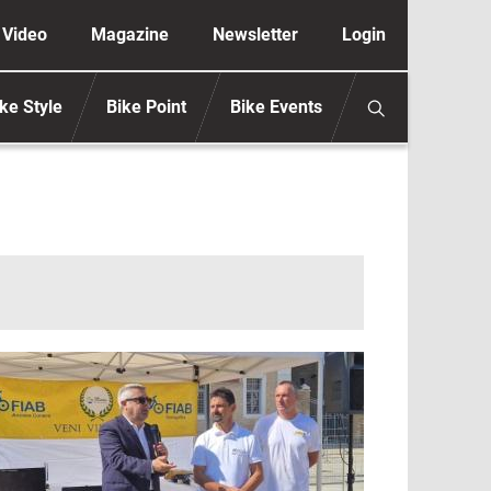
ione secondaria anonimo
Video
Magazine
Newsletter
Login
ke Style
Bike Point
Bike Events
mmagine