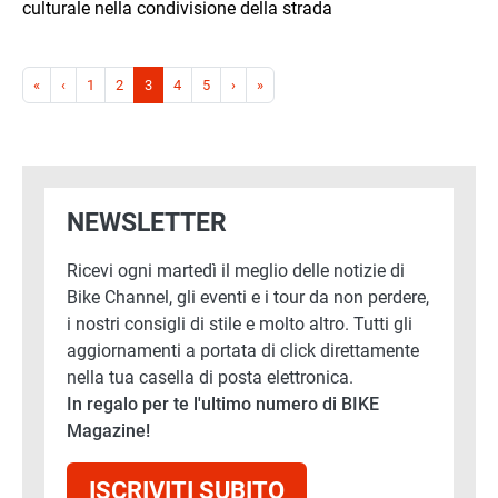
culturale nella condivisione della strada
Paginazione
Prima pagina
Pagina precedente
Pagina successiva
Ultima pagina
«
‹
1
2
3
4
5
›
»
NEWSLETTER
Ricevi ogni martedì il meglio delle notizie di
Bike Channel, gli eventi e i tour da non perdere,
i nostri consigli di stile e molto altro. Tutti gli
aggiornamenti a portata di click direttamente
nella tua casella di posta elettronica.
In regalo per te l'ultimo numero di BIKE
Magazine!
ISCRIVITI SUBITO