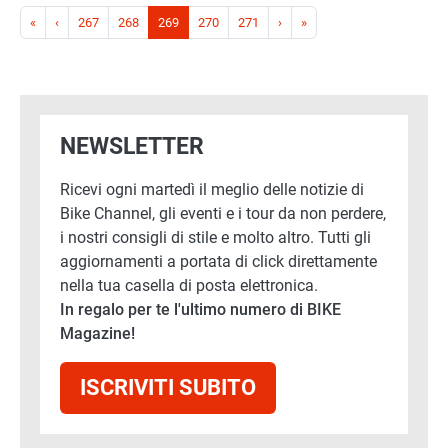
Paginazione
Prima pagina
Pagina precedente
Pagina successiva
Ultima pagina
«
‹
267
268
269
270
271
›
»
NEWSLETTER
Ricevi ogni martedì il meglio delle notizie di
Bike Channel, gli eventi e i tour da non perdere,
i nostri consigli di stile e molto altro. Tutti gli
aggiornamenti a portata di click direttamente
nella tua casella di posta elettronica.
In regalo per te l'ultimo numero di BIKE
Magazine!
ISCRIVITI SUBITO